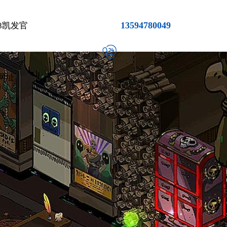
13594780049
8凯发官
网址