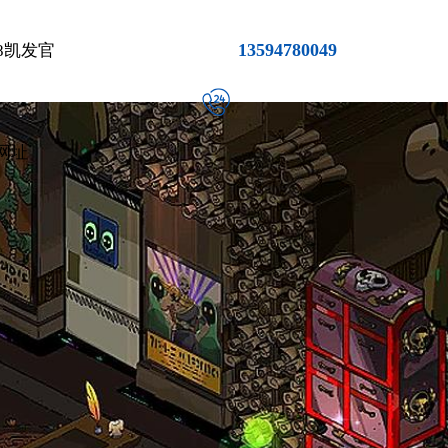
13594780049
8凯发官
网址