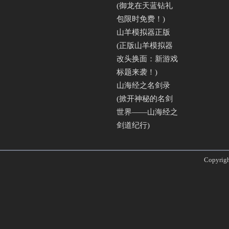
(御龙在天蓝钻礼
包限时免费！)
山羊模拟器正版
(正版山羊模拟器
改头换面：新游戏
标题来袭！)
山海经之名剑录
(掀开神秘的名剑
世界——山海经之
剑道纪行)
Copyri