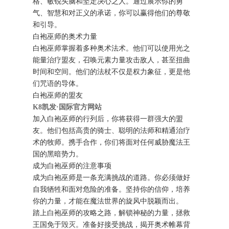
格、敏锐头脑和坚定决心之人。通过展示你的勇
气、智慧和对正义的承诺，你可以赢得他们的尊敬
和引导。
白袍巫师的奥术力量
白袍巫师掌握着多种奥术法术。他们可以使用光之
能量治疗盟友，召唤元素力量攻击敌人，甚至扭曲
时间和空间。他们的法杖不仅是权力象征，更是他
们咒语的导体。
白袍巫师的盟友
K8凯发·国际官方网站
加入白袍巫师的行列后，你将获得一群强大的盟
友。他们包括高贵的骑士、聪明的法师和精通治疗
术的牧师。携手合作，你们将面对任何威胁魔法王
国的黑暗势力。
成为白袍巫师的注意事项
成为白袍巫师是一条充满挑战的道路。你必须做好
自我牺牲和面对危险的准备。坚持你的信仰，培养
你的力量，才能在魔法世界的旋风中脱颖而出。
踏上白袍巫师的攻略之路，解锁神秘的力量，拯救
王国免于毁灭。准备好接受挑战，揭开奥术帷幕背