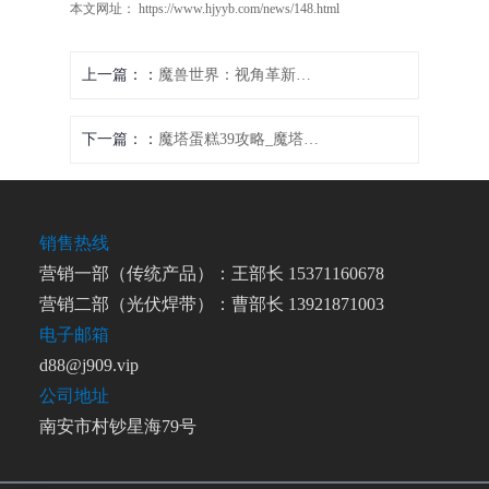
本文网址： https://www.hjyyb.com/news/148.html
上一篇：
魔兽世界：视角革新，全新视界
下一篇：
魔塔蛋糕39攻略_魔塔蛋糕39层：魔塔蛋糕39攻略：破除黑暗之塔的秘诀
销售热线
营销一部（传统产品）：王部长 15371160678
营销二部（光伏焊带）：曹部长 13921871003
电子邮箱
d88@j909.vip
公司地址
南安市村钞星海79号