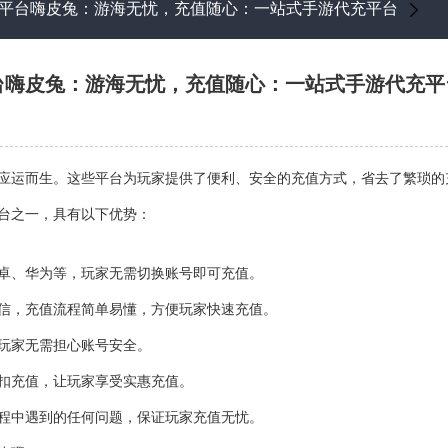
平台嗨皮兔：游海无忧，充值随心：一站式手游代充平台
台嗨皮兔：游海无忧，充值随心：一站式手游代充平
应运而生。这些平台为玩家提供了便利、安全的充值方式，省去了繁琐的
台之一，具有以下优势：
卓、华为等，玩家无需切换账号即可充值。
信，充值流程简单易懂，方便玩家快速充值。
玩家无需担心账号安全。
扣充值，让玩家享受实惠充值。
过程中遇到的任何问题，保证玩家充值无忧。