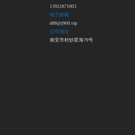
13921871003
电子邮箱
d88@j909.vip
公司地址
南安市村钞星海79号