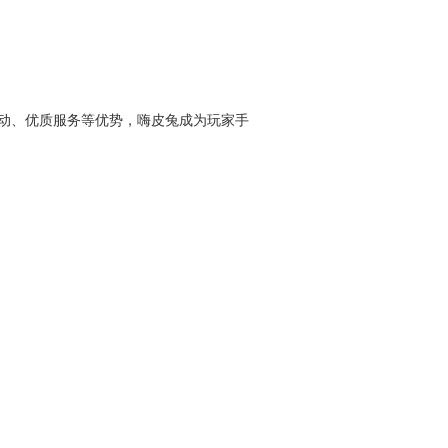
动、优质服务等优势，嗨皮兔成为玩家手