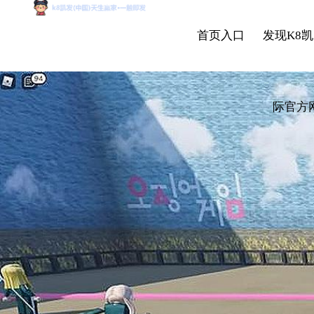
首页入口
发现K8凯
际官方