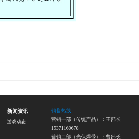
销售热线
新闻资讯
营销一部（传统产品）：王部长
游戏动态
15371160678
营销二部（光伏焊带）：曹部长