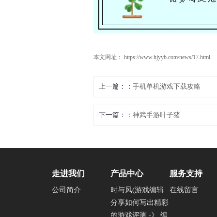
本文网址： https://www.hjyyb.com/news/17.html
上一篇：
手机单机游戏下载攻略
下一篇：
神武手游叶子猪
走进我们
产品中心
服务支持
公司简介
时与风(游戏编辑
在线留言
分享如何写出精彩
的游戏评测 -》 编