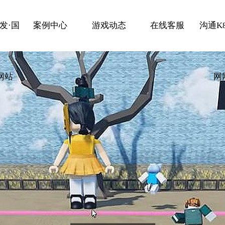
发·国
案例中心
游戏动态
在线客服
沟通K
网站
网