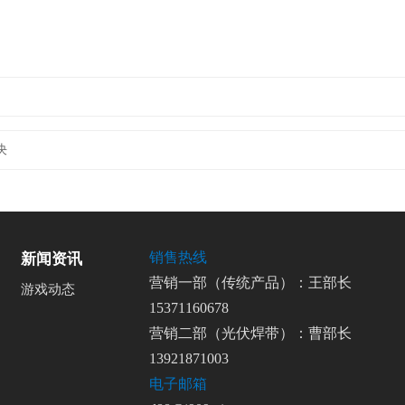
决
销售热线
新闻资讯
营销一部（传统产品）：王部长
游戏动态
15371160678
营销二部（光伏焊带）：曹部长
13921871003
电子邮箱