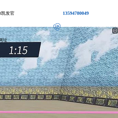
13594780049
8凯发官
网址