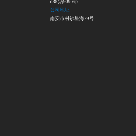
d88@j909.vip
公司地址
南安市村钞星海79号