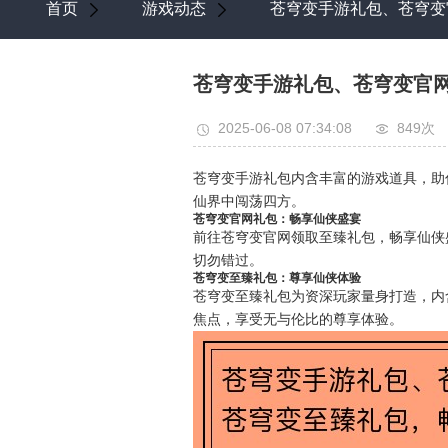
首页
游戏动态
苍穹变手游礼包、苍穹变
苍穹变手游礼包、苍穹变官
2025-06-08 07:34:08
849次
苍穹变手游礼包内含丰富的游戏道具，助
仙界中闯荡四方。
苍穹变官网礼包：畅享仙侠盛宴
前往苍穹变官网领取至臻礼包，畅享仙侠
切勿错过。
苍穹变至臻礼包：尊享仙侠体验
苍穹变至臻礼包为资深玩家量身打造，内
焦点，享受无与伦比的尊享体验。