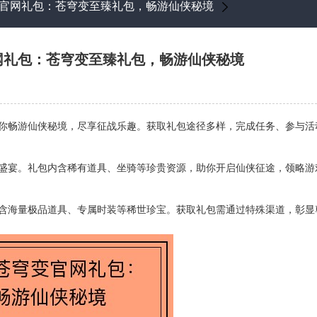
官网礼包：苍穹变至臻礼包，畅游仙侠秘境
网礼包：苍穹变至臻礼包，畅游仙侠秘境
你畅游仙侠秘境，尽享征战乐趣。获取礼包途径多样，完成任务、参与活
盛宴。礼包内含稀有道具、坐骑等珍贵资源，助你开启仙侠征途，领略游
含海量极品道具、专属时装等稀世珍宝。获取礼包需通过特殊渠道，彰显