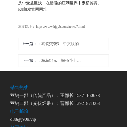
从中受益匪浅，在浩瀚的江湖世界中纵横驰骋。
K8凯发官网网址
本文网址： https://www.hjyyb.com/news/7.html
上一篇：
武装突袭3：中文版的战斗纷争
下一篇：
海岛纪元：探秘斗士武器选择
销售热线
营销一部（传统产品）：王部长 15371160678
营销二部（光伏焊带）：曹部长 13921871003
电子邮箱
d88@j909.vip