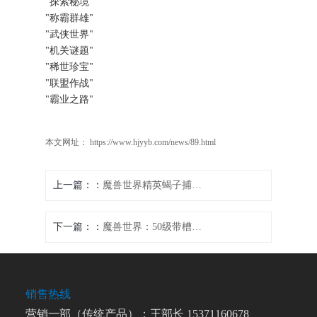
"探索秘境"
"称霸群雄"
"武侠世界"
"机关谜题"
"稀世珍宝"
"联盟作战"
"霸业之路"
本文网址： https://www.hjyyb.com/news/89.html
上一篇：
魔兽世界精英蝎子捕捉攻略
下一篇：
魔兽世界：50级带槽装备图纸任务指南
销售热线
营销一部（传统产品）：王部长 15371160678