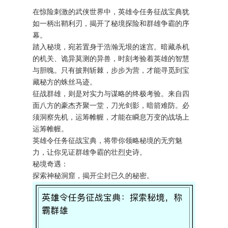
在惊险刺激的武侠世界中，英雄令任务征战宝典犹
如一柄出鞘利刃，揭开了秘境探险和群雄争霸的序
幕。
踏入秘境，宛若置身于浩瀚无垠的迷宫。暗藏杀机
的机关、诡异莫测的异兽，时刻考验着英雄的智慧
与胆魄。只有披荆斩棘，步步为营，才能寻觅到宝
藏秘方的蛛丝马迹。
征战群雄，则是对实力与谋略的终极考验。来自四
面八方的豪杰齐聚一堂，刀光剑影，暗箭难防。必
须洞察先机，运筹帷幄，才能在瞬息万变的战场上
运筹帷幄。
英雄令任务征战宝典，将带你领略秘境的无穷魅
力，让你见证群雄争霸的壮烈史诗。
秘境奇遇：
探索神秘洞窟，揭开尘封已久的秘密。