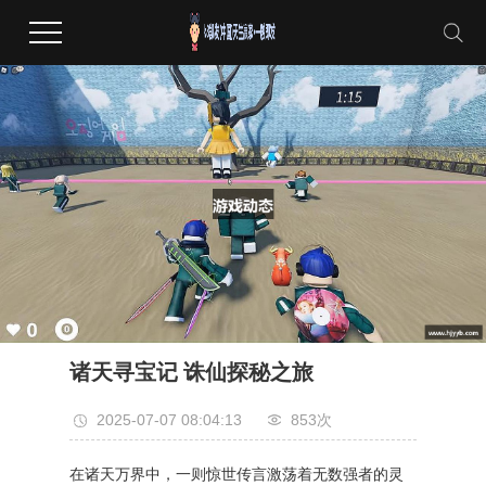
诸天寻宝记 诛仙探秘之旅
2025-07-07 08:04:13
853次
在诸天万界中，一则惊世传言激荡着无数强者的灵