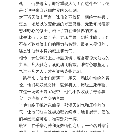
魂——仙界遗宝，即将重现人间！而这件至宝，便
是传说中来自诛仙世界的诛仙剑。
对于诸天修士而言，诛仙剑不仅是一柄绝世神兵，
更是一场足以改变命运的寻宝盛宴。无数怀揣着梦
想和野心的修士，踏上了前往诛仙界的旅途。
此去诛仙，凶险万分。奇珍异兽、幻境迷阵，无处
不在考验着修士们的毅力与智慧。最令人畏惧的，
还是诛仙剑本身的威压和煞气。
相传，诛仙剑乃上古神魔所铸，蕴含着惊天动地的
力量。凡人触之，顷刻魂飞魄散。唯有心志坚定，
气运不凡之人，才有资格染指此剑。
一路行来，修士们遭遇了一场又一场惊心动魄的冒
险。他们与妖魔交锋，破解机关，历经生死考验。
在这一场诸天寻宝记中，他们不仅收获了奇珍异
宝，更淬炼了自身的意志。
当他们终于抵达诛仙界，那漫天剑气和压抑的煞
气，让他们明白这趟旅程的终点，绝非易于。但他
们早已无路可退，唯有殊死一搏。
最终，在千辛万苦和无数牺牲之后，一位名叫秦宇