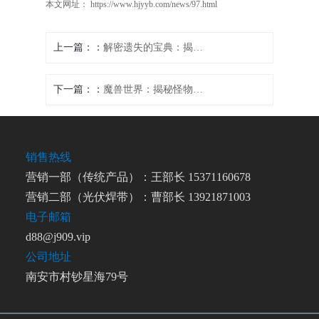
本文网址： https://www.hjyyb.com/news/97.html
上一篇：
解密遗失的宝典：揭开消失的秘密攻略
下一篇：
魔兽世界：揭秘怪物生命状态展示方法
销售热线
营销一部（传统产品）：王部长 15371160678
营销二部（光伏焊带）：曹部长 13921871003
电子邮箱
d88@j909.vip
公司地址
南安市村钞星海79号