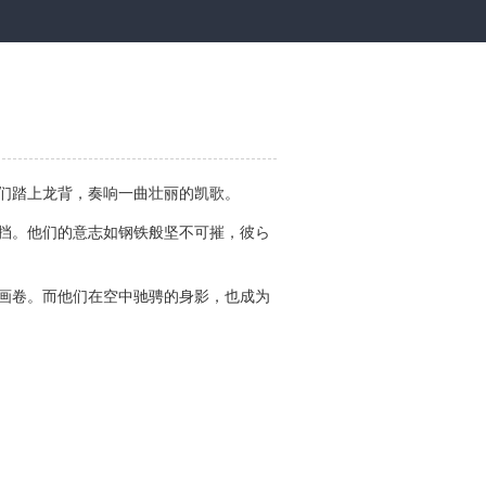
们踏上龙背，奏响一曲壮丽的凯歌。
挡。他们的意志如钢铁般坚不可摧，彼ら
画卷。而他们在空中驰骋的身影，也成为