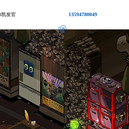
13594780049
8凯发官
网址