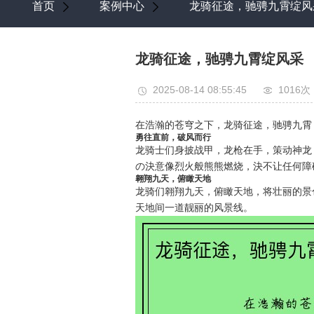
首页
案例中心
龙骑征途，驰骋九霄绽风
龙骑征途，驰骋九霄绽风采
2025-08-14 08:55:45
1016次
在浩瀚的苍穹之下，龙骑征途，驰骋九霄
勇往直前，破风而行
龙骑士们身披战甲，龙枪在手，策动神龙
の決意像烈火般熊熊燃烧，決不让任何障
翱翔九天，俯瞰天地
龙骑们翱翔九天，俯瞰天地，将壮丽的景
天地间一道靓丽的风景线。