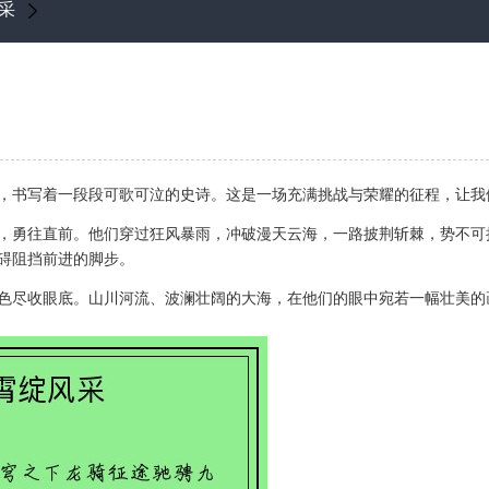
采
，书写着一段段可歌可泣的史诗。这是一场充满挑战与荣耀的征程，让我
，勇往直前。他们穿过狂风暴雨，冲破漫天云海，一路披荆斩棘，势不可
碍阻挡前进的脚步。
色尽收眼底。山川河流、波澜壮阔的大海，在他们的眼中宛若一幅壮美的