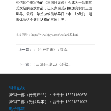
相信这个重写版的《三国卧龙传》会成为一款非常
受欢迎的游戏作品，让玩家感受到更加真实的三国
世界。最后，希望游戏能够早日上市，让我们一起
来体验这个盛世纵横的三国世界。
本文网址： https://www.hjyyb.com/works/159.html
上一篇：
《生死狙击》：致命狙击战斗新体验(新标题：探索全新的致命狙击战斗体验——生死狙击)
下一篇：
三国杀sp赵云(《杀戮战场：赵云传说》)
销售热线
营销一部（传统产品）：王部长 15371160678
营销二部（光伏焊带）：曹部长 13921871003
电子邮箱