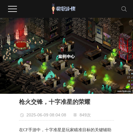
枪火交锋，十字准星的荣耀
2025-06-09 08:04:08
849次
在CF手游中，十字准星是玩家瞄准目标的关键辅助