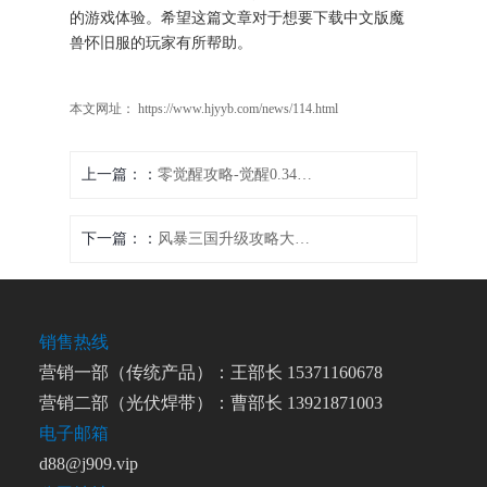
的游戏体验。希望这篇文章对于想要下载中文版魔
兽怀旧服的玩家有所帮助。
本文网址： https://www.hjyyb.com/news/114.html
上一篇：
零觉醒攻略-觉醒0.34b：零觉醒：破晓之旅，无垠潜力逐一解锁
下一篇：
风暴三国升级攻略大揭秘
销售热线
营销一部（传统产品）：王部长 15371160678
营销二部（光伏焊带）：曹部长 13921871003
电子邮箱
d88@j909.vip