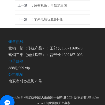
上一篇：
改变视角，再战梦三国
下一篇：
苹果电脑玩魔兽怀旧服攻略
销售热线
营销一部（传统产品）：王部长 15371160678
营销二部（光伏焊带）：曹部长 13921871003
电子邮箱
d88@j909.vip
公司地址
南安市村钞星海79号
Copyright © k8凯发(中国)天生赢家·一触即发 2024 版权所有 All rights
reserved
凯发国际天生赢家